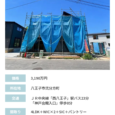
価格
3,190
万円
所在地
八王子市弐分方町
交通
ＪＲ中央線「西八王子」駅バス23分
「神戸会館入口」停歩8分
間取り
4LDK＋WIC×2＋SIC＋パントリー