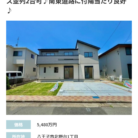
ス並列2台可♪南東道路に付陽当たり良好
♪
価格
5,480
万円
所在地
八王子市北野台1丁目