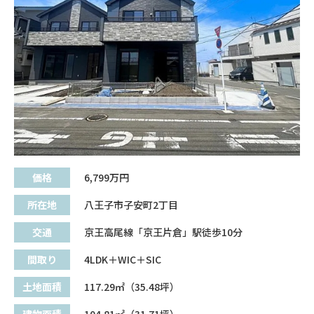
価格
6,799
万円
所在地
八王子市子安町2丁目
交通
京王高尾線「京王片倉」駅徒歩10分
間取り
4LDK＋WIC＋SIC
土地面積
117.29㎡（35.48坪）