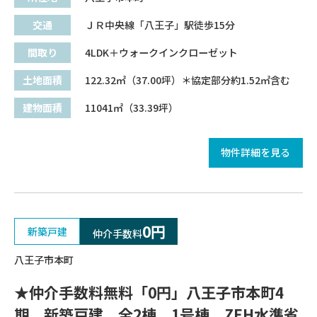
交通
ＪＲ中央線「八王子」駅徒歩15分
間取り
4LDK＋ウォークインクローゼット
土地面積
122.32㎡（37.00坪）＊協定部分約1.52㎡含む
建物面積
11041㎡（33.39坪）
物件詳細を見る
0円
新築戸建
仲介手数料
八王子市本町
★仲介手数料無料「0円」八王子市本町4
期 新築戸建 全2棟 1号棟 ZEH水準省