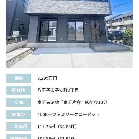
価格
6,299
万円
所在地
八王子市子安町2丁目
交通
京王高尾線「京王片倉」駅徒歩10分
間取り
4LDK＋ファミリークローゼット
土地面積
115.25㎡（34.86坪）
建物面積
105.58㎡（31.94坪）