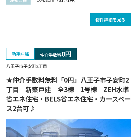
建物面積
104.81㎡（31.71坪）
物件詳細を見る
0円
新築戸建
仲介手数料
八王子市子安町2丁目
★仲介手数料無料「0円」八王子市子安町2
丁目 新築戸建 全3棟 1号棟 ZEH水準
省エネ住宅・BELS省エネ住宅・カースペー
ス2台可♪