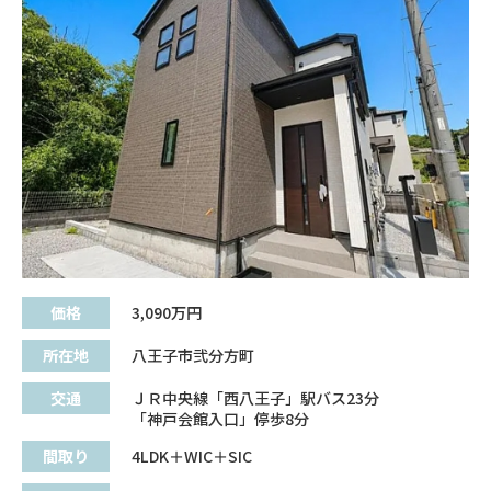
価格
3,090
万円
所在地
八王子市弐分方町
交通
ＪＲ中央線「西八王子」駅バス23分
「神戸会館入口」停歩8分
間取り
4LDK＋WIC＋SIC