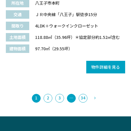
所在地
八王子市本町
交通
ＪＲ中央線「八王子」駅徒歩15分
間取り
4LDK＋ウォークインクローゼット
土地面積
118.88㎡（35.96坪）＊協定部分約1.52㎡含む
建物面積
97.70㎡（29.55坪）
物件詳細を見る
1
2
3
…
34