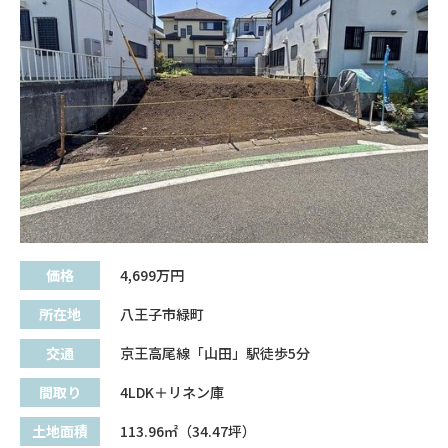
価格
4,699
万円
所在地
八王子市緑町
交通
京王高尾線「山田」駅徒歩5分
間取り
4LDK＋リネン庫
土地面積
113.96㎡（34.47坪）