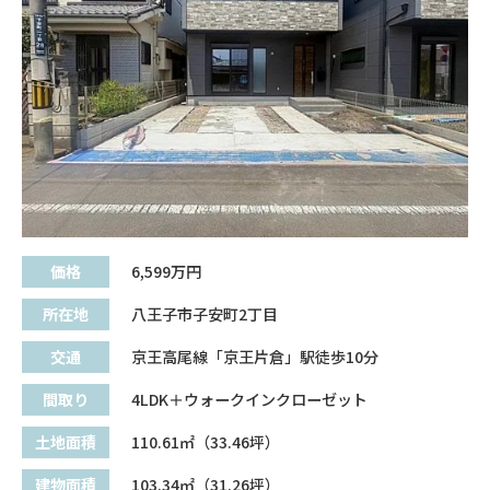
価格
6,599
万円
所在地
八王子市子安町2丁目
交通
京王高尾線「京王片倉」駅徒歩10分
間取り
4LDK＋ウォークインクローゼット
土地面積
110.61㎡（33.46坪）
建物面積
103.34㎡（31.26坪）