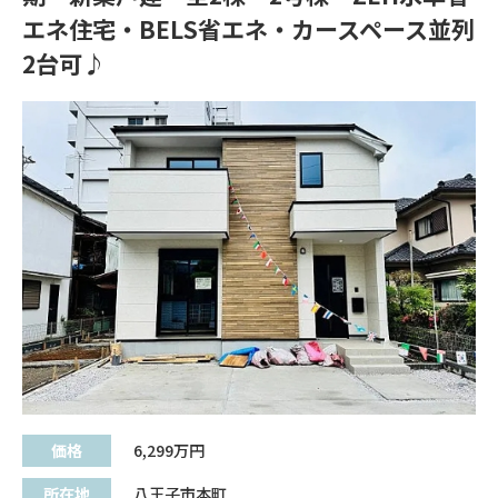
エネ住宅・BELS省エネ・カースペース並列
2台可♪
価格
6,299
万円
所在地
八王子市本町