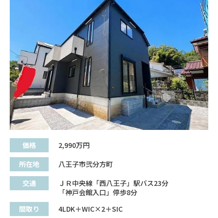
価格
2,990
万円
所在地
八王子市弐分方町
交通
ＪＲ中央線「西八王子」駅バス23分
「神戸会館入口」停歩8分
間取り
4LDK＋WIC×2＋SIC