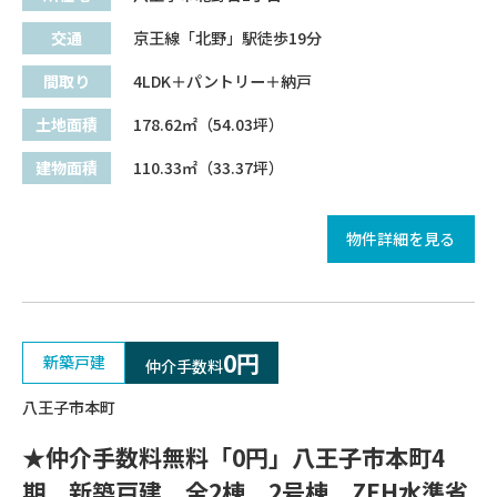
交通
京王線「北野」駅徒歩19分
間取り
4LDK＋パントリー＋納戸
土地面積
178.62㎡（54.03坪）
建物面積
110.33㎡（33.37坪）
物件詳細を見る
0円
新築戸建
仲介手数料
八王子市本町
★仲介手数料無料「0円」八王子市本町4
期 新築戸建 全2棟 2号棟 ZEH水準省