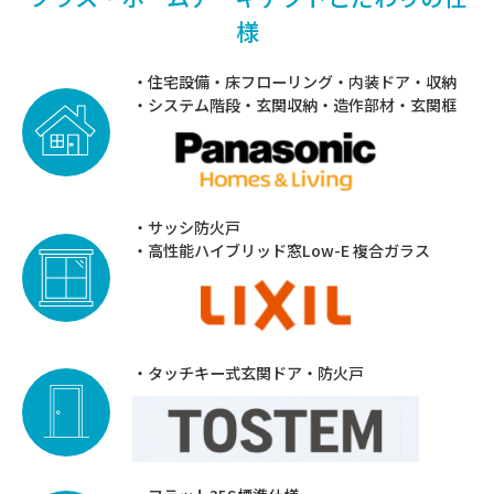
様
住宅設備
床フローリング
内装ドア
収納
システム階段
⽞関収納
造作部材
⽞関框
サッシ防⽕⼾
⾼性能ハイブリッド窓Low-E 複合ガラス
タッチキー式⽞関ドア
防⽕⼾