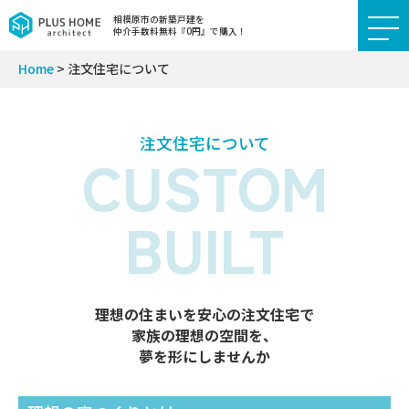
相模原市の新築戸建を
仲介手数料無料『0円』で購入！
Home
>
注文住宅について
注⽂住宅について
CUSTOM
BUILT
理想の住まいを安⼼の注⽂住宅で
家族の理想の空間を、
夢を形にしませんか