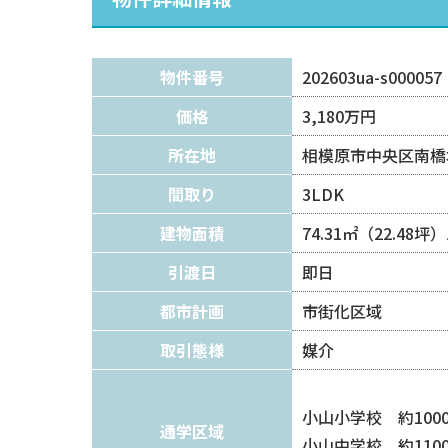
物件番号
202603ua-s000057
価格
3,180万円
所在地
相模原市中央区南橋
間取り
3LDK
建物面積
74.31㎡（22.48坪
引渡日
即日
都市計画
市街化区域
取引態様
媒介
小山小学校 約100
通学区域
小山中学校 約110