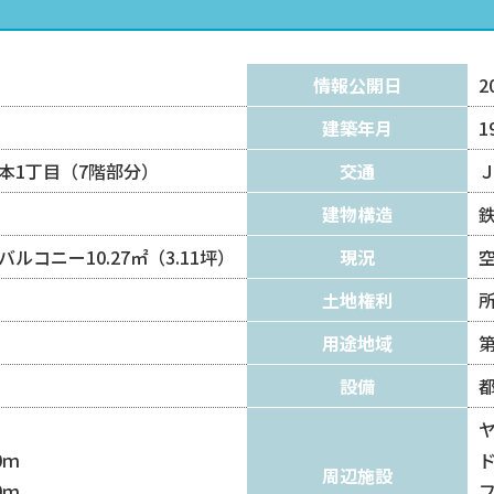
情報公開日
2
建築年月
1
本1丁目（7階部分）
交通
建物構造
）バルコニー10.27㎡（3.11坪）
現況
土地権利
用途地域
設備
0ｍ
周辺施設
0ｍ