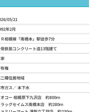
026/05/21
992年2月
ＪＲ相模線「南橋本」駅徒歩7分
鉄骨鉄筋コンクリート造13階建て
空家
所有権
第二種住居地域
都市ガス
本下水
ヤオコー 相模原下九沢店 約800ｍ
ドラッグセイムス南橋本店 約280ｍ
ファミリーマート 清新六丁目店 約230ｍ