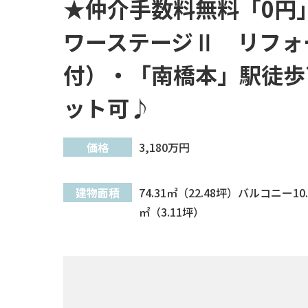
★仲介手数料無料「0円
ワーステージⅡ リフォ
付）・「南橋本」駅徒歩
ット可♪
価格
3,180
万円
建物面積
74.31㎡（22.48坪）バルコニー10.
㎡（3.11坪）