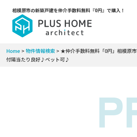
相模原市の新築戸建を
仲介手数料無料『0円』で購入！
Home
>
物件情報検索
>
★仲介手数料無料「0円」相模原
付陽当たり良好♪ペット可♪
P