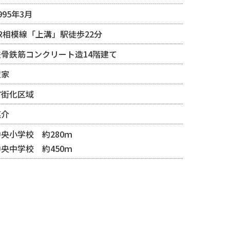
995年3月
JR相模線「上溝」駅徒歩22分
鉄骨鉄筋コンクリート造14階建て
空家
市街化区域
媒介
中央小学校 約280ｍ
中央中学校 約450ｍ