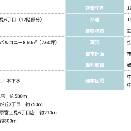
建築年月
1
見6丁目（12階部分）
交通
建物構造
坪）バルコニー8.60㎡（2.60坪）
現況
都市計画
取引態様
道
本下水
通学区域
店 約500ｍ
丘2丁目 約750ｍ
原富士見6丁目店 約210ｍ
800ｍ