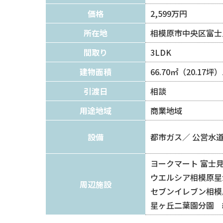
価格
2,599万円
所在地
相模原市中央区富士
間取り
3LDK
建物面積
66.70㎡（20.17
引渡日
相談
用途地域
商業地域
設備
都市ガス
公営水
ヨークマート 富士見
ウエルシア相模原星が
周辺施設
セブンイレブン相模
星ヶ丘二葉園分園 約