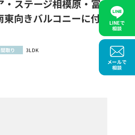
ア・ステージ相模原・富
南東向きバルコニーに付
LINEで
相談
間取り
3LDK
メールで
相談