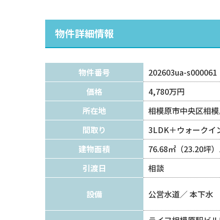
物件詳細情報
物件番号
202603ua-s000061
価格
4,780万円
所在地
相模原市中央区相模
間取り
3LDK＋ウォーク
建物面積
76.68㎡（23.20坪
引渡日
相談
設備
公営水道
本下水
ライフ相模原駅ビル