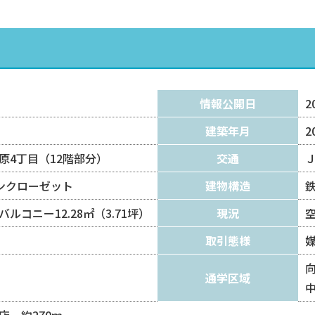
情報公開日
2
建築年月
2
原4丁目（12階部分）
交通
インクローゼット
建物構造
）バルコニー12.28㎡（3.71坪）
現況
取引態様
向
通学区域
中
店 約270ｍ