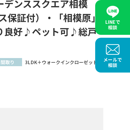
ーデンススクエア相模
ス保証付）・「相模原」
LINEで
相談
り良好♪ペット可♪総戸
メールで
間取り
3LDK＋ウォークインクローゼット
相談