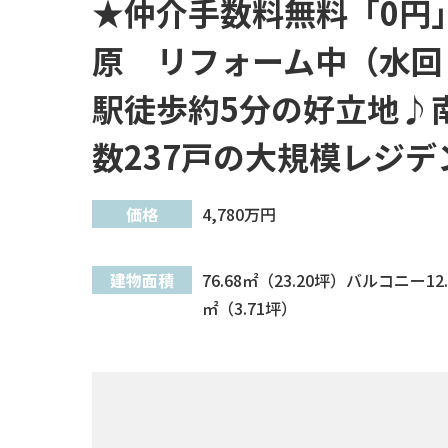
★仲介手数料無料「0円
原 リフォーム中（水回
駅徒歩約5分の好立地♪
数237戸の大規模レジ
価格
4,780
万円
建物面積
76.68㎡（23.20坪）バルコニー12.
㎡（3.71坪）