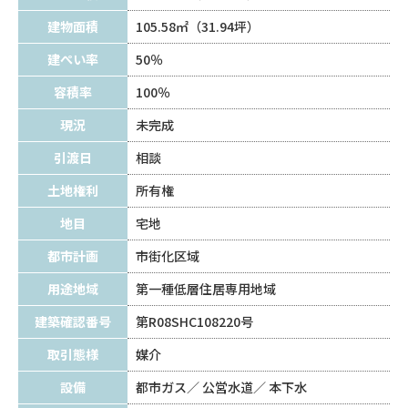
建物面積
105.58㎡（31.94坪）
建ぺい率
50％
容積率
100％
現況
未完成
引渡日
相談
土地権利
所有権
地目
宅地
都市計画
市街化区域
用途地域
第一種低層住居専用地域
建築確認番号
第R08SHC108220号
取引態様
媒介
設備
都市ガス
公営水道
本下水