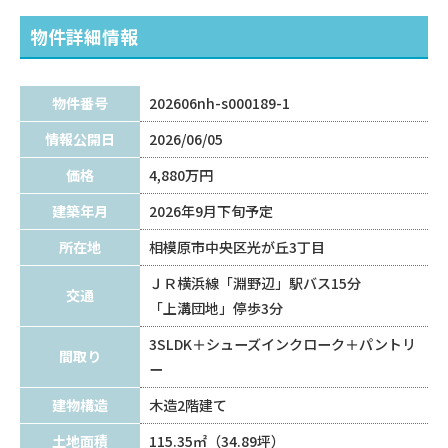
物件詳細情報
物件番号
202606nh-s000189-1
情報公開日
2026/06/05
価格
4,880万円
建築年月
2026年9月下旬予定
所在地
相模原市中央区光が丘3丁目
ＪＲ横浜線「淵野辺」駅バス15分
交通
「上溝団地」停歩3分
3SLDK＋シューズインクローク＋パントリ
間取り
ー
建物構造
木造2階建て
土地面積
115.35㎡（34.89坪）