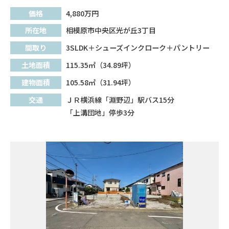
価格
4,880
万円
所在地
相模原市中央区光が丘3丁目
間取り
3SLDK＋シューズインクローク＋パントリー
土地面積
115.35㎡（34.89坪）
建物面積
105.58㎡（31.94坪）
交通
ＪＲ横浜線「淵野辺」駅バス15分
「上溝団地」停歩3分