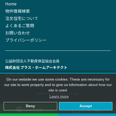
Home
物件情報検索
注文住宅について
よくあるご質問
お問い合わせ
プライバシーポリシー
公益財団法⼈不動産保証協会会員
株式会社 プラス‧ホームアーキテクト
〒252-0231
On our website we use some cookies. These are necessary for
神奈川県相模原市中央区相模原7-8-3 パステル相模原1F-B
TEL：042-707-1191 FAX：050-3606-1991
our site to work properly and to give us information about how our
site is used.
© Plus Home Architect.co.,Ltd.
Learn more
Deny
Accept
LINEで
相談
メールで
相談