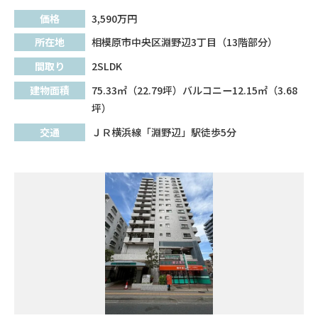
価格
3,590
万円
所在地
相模原市中央区淵野辺3丁目（13階部分）
間取り
2SLDK
建物面積
75.33㎡（22.79坪）バルコニー12.15㎡（3.68
坪）
交通
ＪＲ横浜線「淵野辺」駅徒歩5分