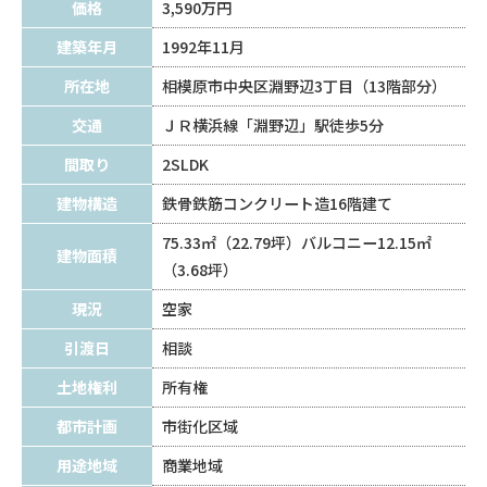
価格
3,590万円
建築年月
1992年11月
所在地
相模原市中央区淵野辺3丁目（13階部分）
交通
ＪＲ横浜線「淵野辺」駅徒歩5分
間取り
2SLDK
建物構造
鉄骨鉄筋コンクリート造16階建て
75.33㎡（22.79坪）バルコニー12.15㎡
建物面積
（3.68坪）
現況
空家
引渡日
相談
土地権利
所有権
都市計画
市街化区域
用途地域
商業地域