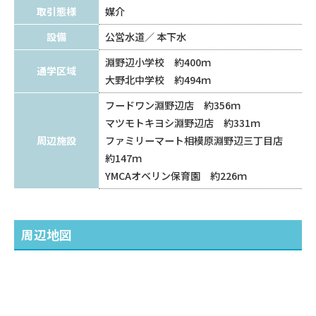
取引態様
媒介
設備
公営水道
本下水
淵野辺小学校 約400ｍ
通学区域
大野北中学校 約494ｍ
フードワン淵野辺店 約356ｍ
マツモトキヨシ淵野辺店 約331ｍ
周辺施設
ファミリーマート相模原淵野辺三丁目店
約147ｍ
YMCAオベリン保育園 約226ｍ
周辺地図