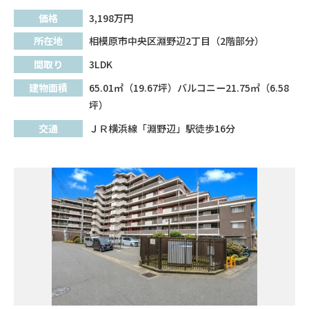
価格
3,198
万円
所在地
相模原市中央区淵野辺2丁目（2階部分）
間取り
3LDK
建物面積
65.01㎡（19.67坪）バルコニー21.75㎡（6.58
坪）
交通
ＪＲ横浜線「淵野辺」駅徒歩16分