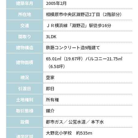
建築年月
2005年2月
所在地
相模原市中央区淵野辺2丁目（2階部分）
交通
ＪＲ横浜線「淵野辺」駅徒歩16分
間取り
3LDK
建物構造
鉄筋コンクリート造9階建て
65.01㎡（19.67坪）バルコニー21.75㎡
建物面積
（6.58坪）
現況
空家
引渡日
即日
土地権利
所有権
取引態様
媒介
設備
都市ガス
公営水道
本下水
大野北小学校 約535ｍ
通学区域