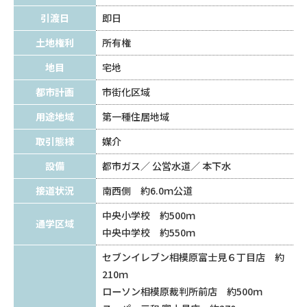
引渡日
即日
土地権利
所有権
地目
宅地
都市計画
市街化区域
用途地域
第一種住居地域
取引態様
媒介
設備
都市ガス
公営水道
本下水
接道状況
南西側 約6.0ｍ公道
中央小学校 約500ｍ
通学区域
中央中学校 約550ｍ
セブンイレブン相模原富士見６丁目店 約
210ｍ
ローソン相模原裁判所前店 約500ｍ