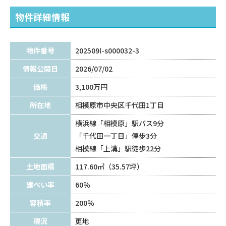
物件詳細情報
物件番号
202509l-s000032-3
情報公開日
2026/07/02
価格
3,100万円
所在地
相模原市中央区千代田1丁目
横浜線「相模原」駅バス9分
交通
「千代田一丁目」停歩3分
相模線「上溝」駅徒歩22分
土地面積
117.60㎡（35.57坪）
建ぺい率
60％
容積率
200％
現況
更地