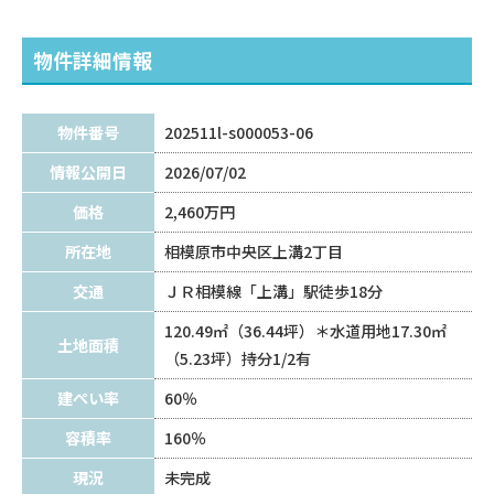
物件詳細情報
物件番号
202511l-s000053-06
情報公開日
2026/07/02
価格
2,460万円
所在地
相模原市中央区上溝2丁目
交通
ＪＲ相模線「上溝」駅徒歩18分
120.49㎡（36.44坪）＊水道用地17.30㎡
土地面積
（5.23坪）持分1/2有
建ぺい率
60％
容積率
160％
現況
未完成