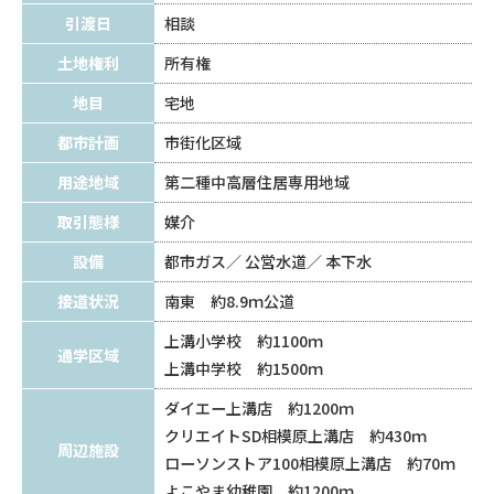
引渡日
相談
土地権利
所有権
地目
宅地
都市計画
市街化区域
用途地域
第二種中高層住居専用地域
取引態様
媒介
設備
都市ガス
公営水道
本下水
接道状況
南東 約8.9ｍ公道
上溝小学校 約1100ｍ
通学区域
上溝中学校 約1500ｍ
ダイエー上溝店 約1200ｍ
クリエイトSD相模原上溝店 約430ｍ
周辺施設
ローソンストア100相模原上溝店 約70ｍ
よこやま幼稚園 約1200ｍ