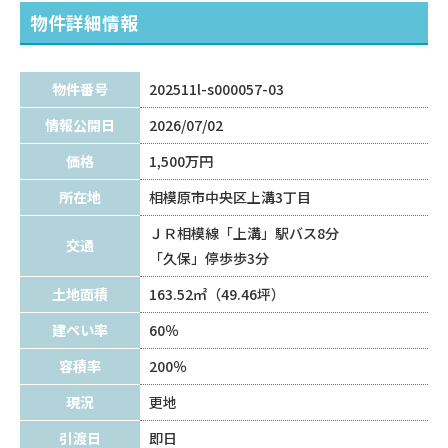
物件詳細情報
物件番号
202511l-s000057-03
情報公開日
2026/07/02
価格
1,500万円
所在地
相模原市中央区上溝3丁目
ＪＲ相模線「上溝」駅バス8分
交通
「久保」停歩歩3分
土地面積
163.52㎡（49.46坪）
建ぺい率
60％
容積率
200％
現況
更地
引渡日
即日