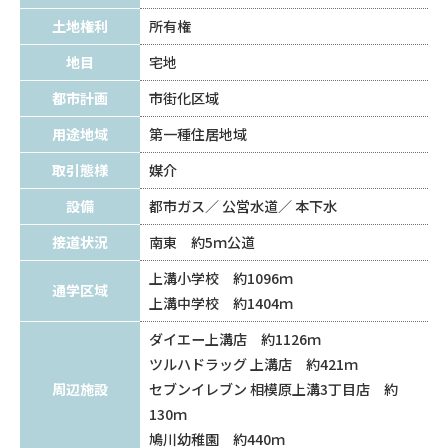
土地権利
所有権
地目
宅地
都市計画
市街化区域
用途地域
第一種住居地域
取引態様
媒介
設備
都市ガス
公営水道
本下水
接道状況
南東 約5ｍ公道
上溝小学校 約1096ｍ
通学区域
上溝中学校 約1404ｍ
ダイエー上溝店 約1126ｍ
ツルハドラッグ 上溝店 約421ｍ
周辺施設
セブンイレブン 相模原上溝3丁目店 約
130ｍ
鳩川幼稚園 約440ｍ