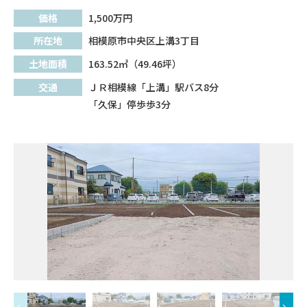
価格
1,500
万円
所在地
相模原市中央区上溝3丁目
土地面積
163.52㎡（49.46坪）
交通
ＪＲ相模線「上溝」駅バス8分
「久保」停歩歩3分