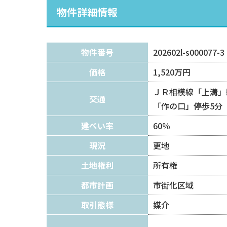
物件詳細情報
物件番号
202602l-s000077-3
価格
1,520万円
ＪＲ相模線「上溝」
交通
「作の口」停歩5分
建ぺい率
60％
現況
更地
土地権利
所有権
都市計画
市街化区域
取引態様
媒介