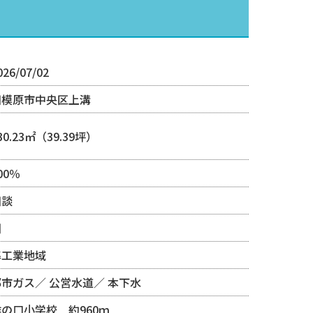
026/07/02
相模原市中央区上溝
30.23㎡（39.39坪）
00％
相談
畑
準工業地域
都市ガス
公営水道
本下水
作の口小学校 約960ｍ