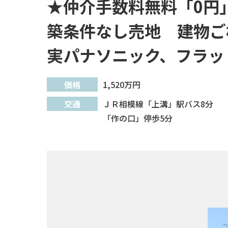
★仲介手数料無料「0円」
築条件なし売地 建物ご
実パナソニック、フラッ
価格
1,520
万円
交通
ＪＲ相模線「上溝」駅バス8分
「作の口」停歩5分