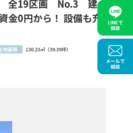
全19区画 No.3 建
資金0円から！ 設備も充
LINEで
相談
土地面積
130.23㎡（39.39坪）
メールで
相談