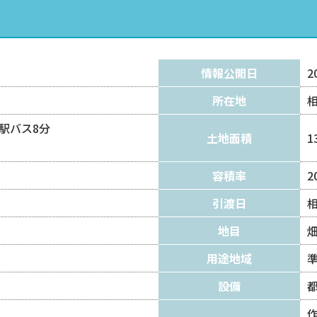
情報公開日
2
所在地
駅バス8分
土地面積
1
容積率
2
引渡日
地目
用途地域
設備