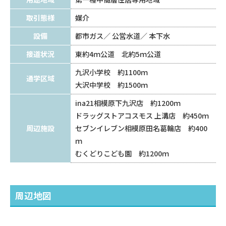
取引態様
媒介
設備
都市ガス
公営水道
本下水
接道状況
東約4ｍ公道 北約5ｍ公道
九沢小学校 約1100ｍ
通学区域
大沢中学校 約1500ｍ
ina21相模原下九沢店 約1200ｍ
ドラッグストアコスモス 上溝店 約450ｍ
周辺施設
セブンイレブン相模原田名葛輪店 約400
ｍ
むくどりこども園 約1200ｍ
周辺地図