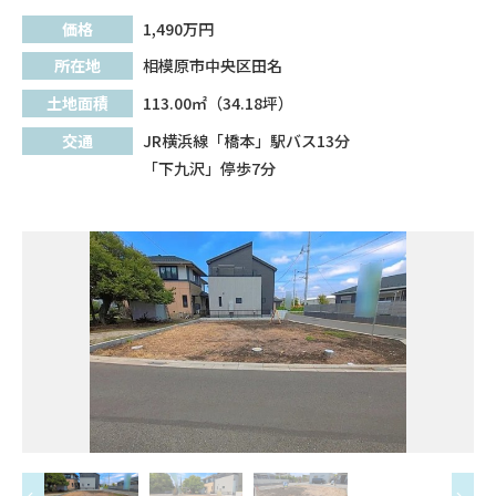
価格
1,490
万円
所在地
相模原市中央区田名
土地面積
113.00㎡（34.18坪）
交通
JR横浜線「橋本」駅バス13分
「下九沢」停歩7分