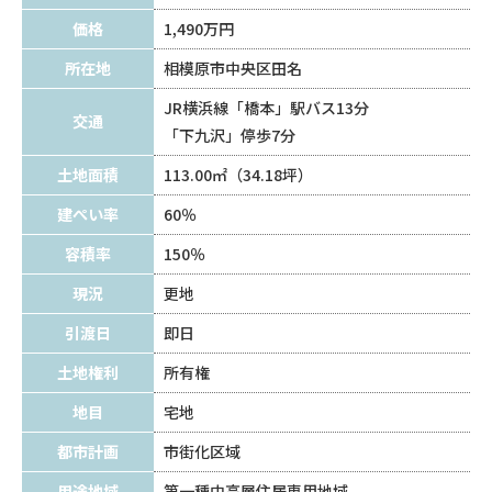
価格
1,490万円
所在地
相模原市中央区田名
JR横浜線「橋本」駅バス13分
交通
「下九沢」停歩7分
土地面積
113.00㎡（34.18坪）
建ぺい率
60％
容積率
150％
現況
更地
引渡日
即日
土地権利
所有権
地目
宅地
都市計画
市街化区域
用途地域
第一種中高層住居専用地域