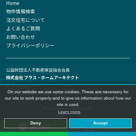
Home
物件情報検索
注文住宅について
よくあるご質問
お問い合わせ
プライバシーポリシー
公益財団法⼈不動産保証協会会員
株式会社 プラス‧ホームアーキテクト
〒252-0231
On our website we use some cookies. These are necessary for
神奈川県相模原市中央区相模原7-8-3 パステル相模原1F-B
TEL：042-707-1191 FAX：050-3606-1991
our site to work properly and to give us information about how our
site is used.
© Plus Home Architect.co.,Ltd.
Learn more
Deny
Accept
LINEで
相談
メールで
相談