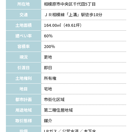
所在地
相模原市中央区千代田5丁目
交通
ＪＲ相模線「上溝」駅徒歩18分
土地面積
164.00㎡（49.61坪）
建ぺい率
60％
容積率
200％
現況
更地
引渡日
即日
土地権利
所有権
地目
宅地
都市計画
市街化区域
用途地域
第二種住居地域
取引態様
媒介
設備
LPガス
公営水道
本下水