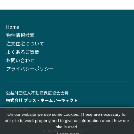
Home
物件情報検索
注文住宅について
よくあるご質問
お問い合わせ
プライバシーポリシー
公益財団法⼈不動産保証協会会員
株式会社 プラス‧ホームアーキテクト
〒252-0231
On our website we use some cookies. These are necessary for
神奈川県相模原市中央区相模原7-8-3 パステル相模原1F-B
TEL：042-707-1191 FAX：050-3606-1991
our site to work properly and to give us information about how our
site is used.
© Plus Home Architect.co.,Ltd.
Learn more