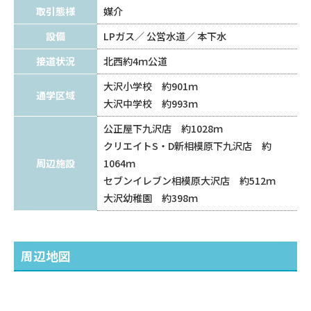
取引態様
媒介
設備
LPガス
公営水道
本下水
接道状況
北西約4ｍ公道
大沢小学校 約901ｍ
通学区域
大沢中学校 約993ｍ
公正屋下九沢店 約1028ｍ
クリエイトS・D新相模原下九沢店 約
周辺施設
1064ｍ
セブンイレブン相模原大沢店 約512ｍ
大沢幼稚園 約398ｍ
周辺地図