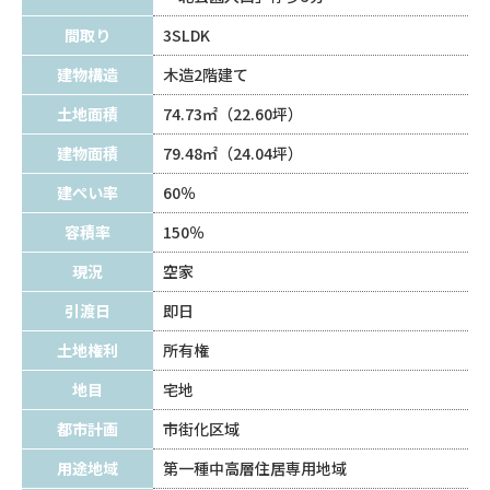
間取り
3SLDK
建物構造
木造2階建て
土地面積
74.73㎡（22.60坪）
建物面積
79.48㎡（24.04坪）
建ぺい率
60％
容積率
150％
現況
空家
引渡日
即日
土地権利
所有権
地目
宅地
都市計画
市街化区域
用途地域
第一種中高層住居専用地域