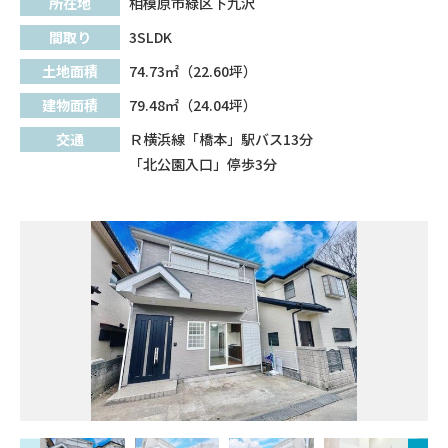
所在地
相模原市緑区下九沢
間取り
3SLDK
土地面積
74.73㎡（22.60坪）
建物面積
79.48㎡（24.04坪）
交通
Ｒ横浜線「橋本」駅バス13分
「北公園入口」停歩3分