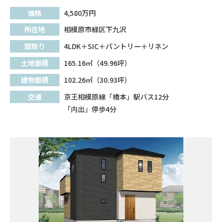
価格
4,580
万円
所在地
相模原市緑区下九沢
間取り
4LDK＋SIC＋パントリー＋リネン
土地面積
165.16㎡（49.96坪）
建物面積
102.26㎡（30.93坪）
交通
京王相模原線「橋本」駅バス12分
「内出」停歩4分