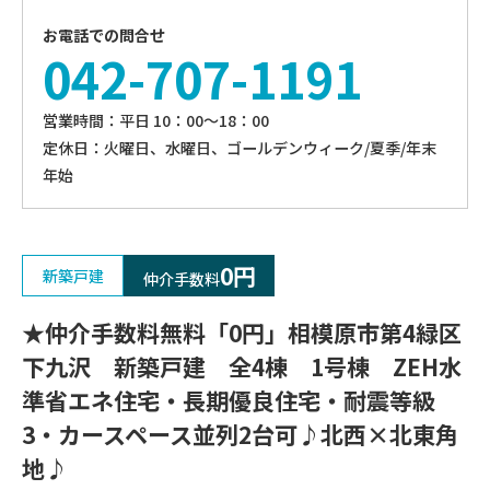
お電話での問合せ
042-707-1191
営業時間：平⽇ 10：00〜18：00
定休⽇：火曜日、⽔曜⽇、ゴールデンウィーク/夏季/年末
年始
0円
新築戸建
仲介手数料
★仲介手数料無料「0円」相模原市第4緑区
下九沢 新築戸建 全4棟 1号棟 ZEH水
準省エネ住宅・長期優良住宅・耐震等級
3・カースペース並列2台可♪北西×北東角
地♪