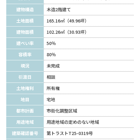
建物構造
木造2階建て
土地面積
165.16㎡（49.96坪）
建物面積
102.26㎡（30.93坪）
建ぺい率
50％
容積率
80％
現況
未完成
引渡日
相談
土地権利
所有権
地目
宅地
都市計画
市街化調整区域
用途地域
用途地域の定めのない地域
建築確認番号
第トラストT25-0319号