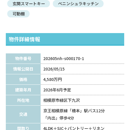
玄関スマートキー
ペニンシュラキッチン
可動棚
物件詳細情報
物件番号
202605nh-s000170-1
情報公開日
2026/05/15
価格
4,580万円
建築年月
2026年6月予定
所在地
相模原市緑区下九沢
京王相模原線「橋本」駅バス12分
交通
「内出」停歩4分
間取り
4LDK＋SIC＋パントリー＋リネン