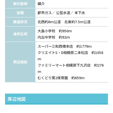
取引態様
媒介
設備
都市ガス
公営水道
本下水
接道状況
北西約6ｍ公道 北東約7.5ｍ公道
大島小学校 約950ｍ
通学区域
内出中学校 約92ｍ
スーパー三和西橋本店 約1779ｍ
クリエイトS・D相模原二本松店 約1058
ｍ
周辺施設
ファミリーマート相模原下九沢店 約276
ｍ
むくどり第2保育園 約659ｍ
周辺地図