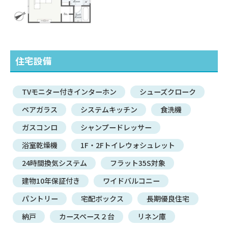
住宅設備
TVモニター付きインターホン
シューズクローク
ペアガラス
システムキッチン
食洗機
ガスコンロ
シャンプードレッサー
浴室乾燥機
1F・2Fトイレウォシュレット
24時間換気システム
フラット35S対象
建物10年保証付き
ワイドバルコニー
パントリー
宅配ボックス
長期優良住宅
納戸
カースペース２台
リネン庫