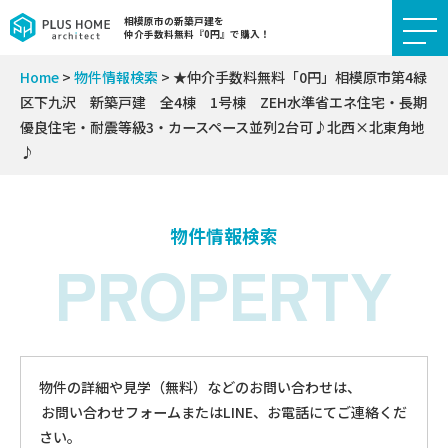
相模原市の新築戸建を
仲介手数料無料『0円』で購入！
Home
>
物件情報検索
>
★仲介手数料無料「0円」相模原市第4緑
区下九沢 新築戸建 全4棟 1号棟 ZEH水準省エネ住宅・長期
優良住宅・耐震等級3・カースペース並列2台可♪北西×北東角地
♪
物件情報検索
PROPERTY
物件の詳細や見学（無料）などのお問い合わせは、
お問い合わせフォームまたはLINE、お電話にてご連絡くだ
さい。