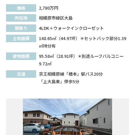
価格
2,780
万円
所在地
相模原市緑区大島
間取り
4LDK＋ウォークインクローゼット
土地面積
148.65㎡（44.97坪）＊セットバック部分1.39
㎡持分有
建物面積
95.58㎡（28.91坪）＊別途ルーフバルコニー
9.72㎡
交通
京王相模原線「橋本」駅バス20分
「上大島東」停歩5分