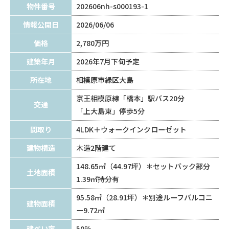
物件番号
202606nh-s000193-1
情報公開日
2026/06/06
価格
2,780万円
建築年月
2026年7月下旬予定
所在地
相模原市緑区大島
京王相模原線「橋本」駅バス20分
交通
「上大島東」停歩5分
間取り
4LDK＋ウォークインクローゼット
建物構造
木造2階建て
148.65㎡（44.97坪）＊セットバック部分
土地面積
1.39㎡持分有
95.58㎡（28.91坪）＊別途ルーフバルコニ
建物面積
ー9.72㎡
建ぺい率
50％