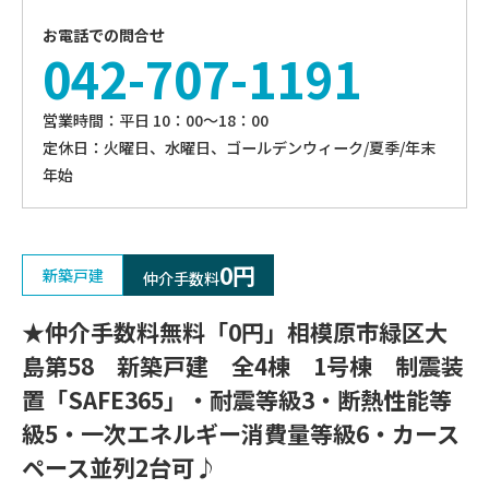
お電話での問合せ
042-707-1191
営業時間：平⽇ 10：00〜18：00
定休⽇：火曜日、⽔曜⽇、ゴールデンウィーク/夏季/年末
年始
0円
新築戸建
仲介手数料
★仲介手数料無料「0円」相模原市緑区大
島第58 新築戸建 全4棟 1号棟 制震装
置「SAFE365」・耐震等級3・断熱性能等
級5・一次エネルギー消費量等級6・カース
ペース並列2台可♪