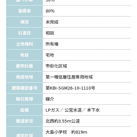
容積率
80％
現況
未完成
引渡日
相談
土地権利
所有権
地目
宅地
都市計画
市街化区域
用途地域
第一種低層住居専用地域
建築確認番号
第KBI-SGM26-10-1110号
取引態様
媒介
設備
LPガス
公営水道
本下水
接道状況
北西約3.55ｍ公道
大島小学校 約819ｍ
通学区域