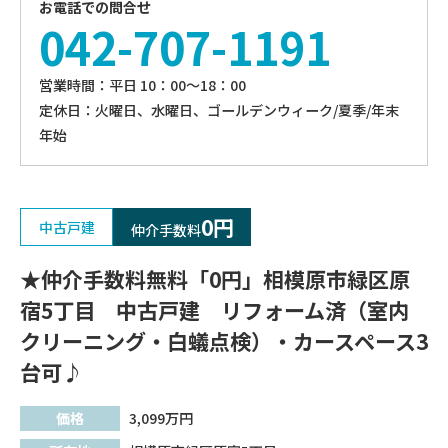
お電話での問合せ
042-707-1191
営業時間：平⽇ 10：00〜18：00
定休⽇：火曜日、⽔曜⽇、ゴールデンウィーク/夏季/年末
年始
0円
中古戸建
仲介手数料
★仲介手数料無料「0円」相模原市緑区原
宿5丁目 中古戸建 リフォーム済（室内
クリーニング・白蟻点検）・カースペース3
台可♪
価格
3,099
万円