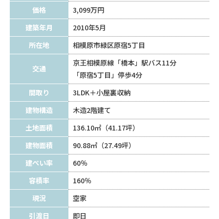
価格
3,099万円
建築年月
2010年5月
所在地
相模原市緑区原宿5丁目
京王相模原線「橋本」駅バス11分
交通
「原宿5丁目」停歩4分
間取り
3LDK＋小屋裏収納
建物構造
木造2階建て
土地面積
136.10㎡（41.17坪）
建物面積
90.88㎡（27.49坪）
建ぺい率
60％
容積率
160％
現況
空家
引渡日
即日