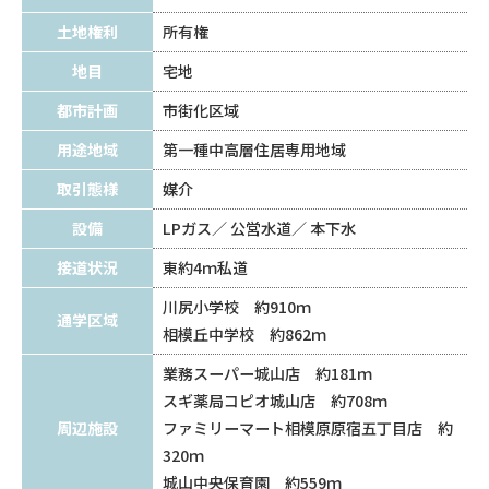
土地権利
所有権
地目
宅地
都市計画
市街化区域
用途地域
第一種中高層住居専用地域
取引態様
媒介
設備
LPガス
公営水道
本下水
接道状況
東約4ｍ私道
川尻小学校 約910ｍ
通学区域
相模丘中学校 約862ｍ
業務スーパー城山店 約181ｍ
スギ薬局コピオ城山店 約708ｍ
周辺施設
ファミリーマート相模原原宿五丁目店 約
320ｍ
城山中央保育園 約559ｍ