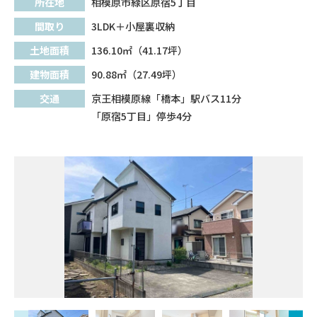
所在地
相模原市緑区原宿5丁目
間取り
3LDK＋小屋裏収納
土地面積
136.10㎡（41.17坪）
建物面積
90.88㎡（27.49坪）
交通
京王相模原線「橋本」駅バス11分
「原宿5丁目」停歩4分