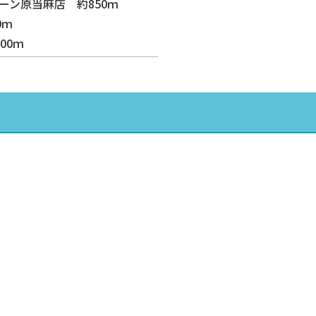
ーン原当麻店 約850ｍ
0ｍ
00ｍ