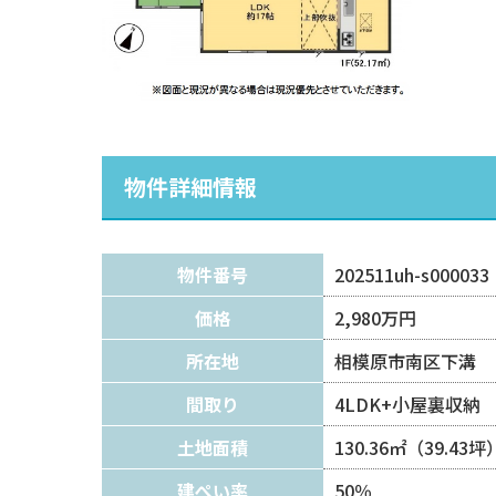
物件詳細情報
物件番号
202511uh-s000033
価格
2,980万円
所在地
相模原市南区下溝
間取り
4LDK+小屋裏収納
土地面積
130.36㎡（39.43坪
建ぺい率
50％