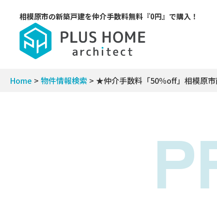
相模原市の新築戸建を
仲介手数料無料『0円』で購入！
Home
>
物件情報検索
>
★仲介手数料「50％off」相模
P