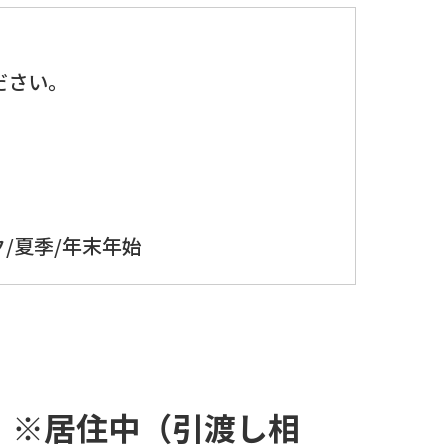
、
ださい。
/夏季/年末年始
建 ※居住中（引渡し相