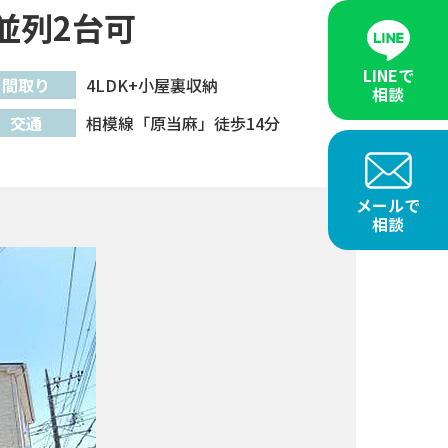
並列2台可
LINEで
間取り
4LDK+小屋裏収納
相談
交通
相模線「原当麻」徒歩14分
メールで
相談