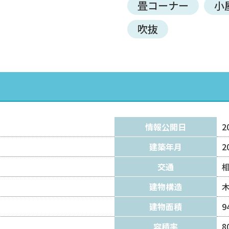
畳コーナー
小
吹抜
情報公開日
2
建築年月
2
交通
建物構造
）
建物面積
9
容積率
8