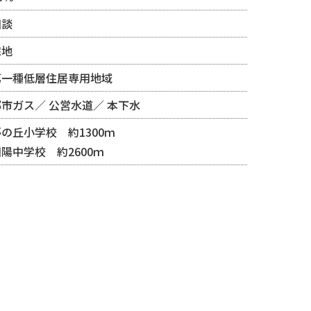
相談
宅地
第一種低層住居専用地域
都市ガス
公営水道
本下水
の丘小学校 約1300ｍ
陽中学校 約2600ｍ