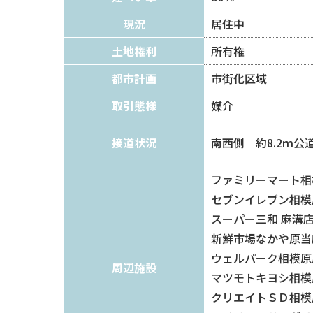
現況
居住中
土地権利
所有権
都市計画
市街化区域
取引態様
媒介
接道状況
南西側 約8.2ｍ公
ファミリーマート相
セブンイレブン相模
スーパー三和 麻溝店
新鮮市場なかや原当麻
ウェルパーク相模原
周辺施設
マツモトキヨシ相模
クリエイトＳＤ相模原