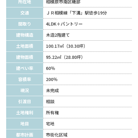
所在地
相模原市南区磯部
交通
ＪＲ相模線「下溝」駅徒歩19分
間取り
4LDK＋パントリー
建物構造
木造2階建て
土地面積
100.17㎡（30.30坪）
建物面積
95.22㎡（28.80坪）
建ぺい率
60％
容積率
200％
現況
未完成
引渡日
相談
土地権利
所有権
地目
宅地
都市計画
市街化区域