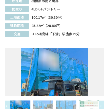
所在地
相模原市南区磯部
間取り
4LDK＋パントリー
土地面積
100.17㎡（30.30坪）
建物面積
95.22㎡（28.80坪）
交通
ＪＲ相模線「下溝」駅徒歩19分