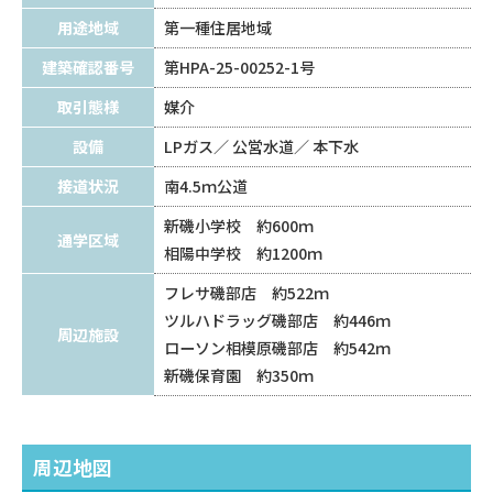
用途地域
第一種住居地域
建築確認番号
第HPA-25-00252-1号
取引態様
媒介
設備
LPガス
公営水道
本下水
接道状況
南4.5ｍ公道
新磯小学校 約600ｍ
通学区域
相陽中学校 約1200ｍ
フレサ磯部店 約522ｍ
ツルハドラッグ磯部店 約446ｍ
周辺施設
ローソン相模原磯部店 約542ｍ
新磯保育園 約350ｍ
周辺地図