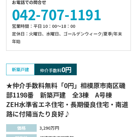
お電話での問合せ
042-707-1191
営業時間：平⽇ 10：00〜18：00
定休⽇：火曜日、⽔曜⽇、ゴールデンウィーク/夏季/年末
年始
0円
新築戸建
仲介手数料
★仲介手数料無料「0円」相模原市南区磯
部1198番 新築戸建 全3棟 A号棟
ZEH水準省エネ住宅・長期優良住宅・南道
路に付陽当たり良好♪
価格
3,290
万円