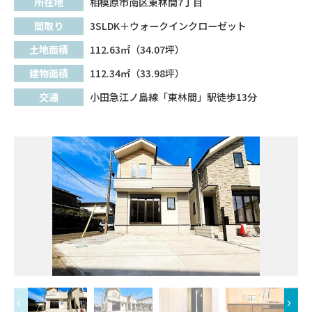
所在地
相模原市南区東林間7丁目
間取り
3SLDK＋ウォークインクローゼット
土地面積
112.63㎡（34.07坪）
建物面積
112.34㎡（33.98坪）
交通
小田急江ノ島線「東林間」駅徒歩13分