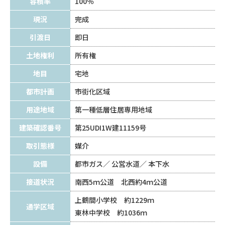
容積率
100％
現況
完成
引渡日
即日
土地権利
所有権
地目
宅地
都市計画
市街化区域
用途地域
第一種低層住居専用地域
建築確認番号
第25UDI1W建11159号
取引態様
媒介
設備
都市ガス
公営水道
本下水
接道状況
南西5ｍ公道 北西約4ｍ公道
上鶴間小学校 約1229ｍ
通学区域
東林中学校 約1036ｍ