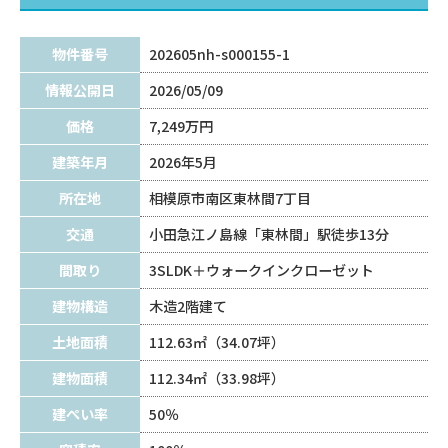
物件番号
202605nh-s000155-1
情報公開日
2026/05/09
価格
7,249万円
建築年月
2026年5月
所在地
相模原市南区東林間7丁目
交通
小田急江ノ島線「東林間」駅徒歩13分
間取り
3SLDK＋ウォークインクローゼット
建物構造
木造2階建て
土地面積
112.63㎡（34.07坪）
建物面積
112.34㎡（33.98坪）
建ぺい率
50％