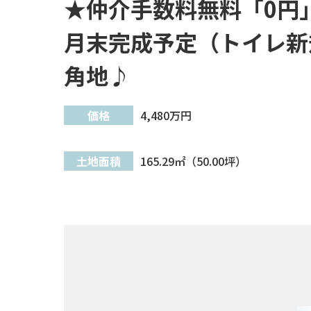
★仲介手数料無料「0円
月末完成予定（トイレ新
角地♪
価格
4,480
万円
土地面積
165.29㎡（50.00坪）