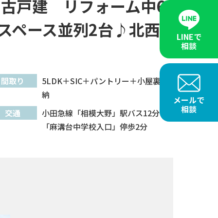
古戸建 リフォーム中6
スペース並列2台♪北西
LINEで
相談
間取り
5LDK＋SIC＋パントリー＋小屋裏収
納
メールで
相談
交通
小田急線「相模大野」駅バス12分
「麻溝台中学校入口」停歩2分