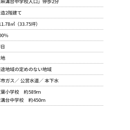
「麻溝台中学校入口」停歩2分
木造2階建て
11.78㎡（33.75坪）
00％
即日
宅地
用途地域の定めのない地域
都市ガス
公営水道
本下水
双葉小学校 約589ｍ
麻溝台中学校 約450ｍ