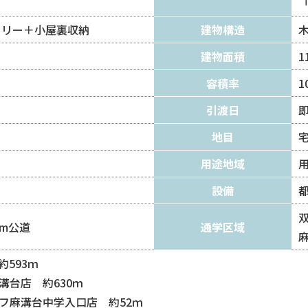
ントリー＋小屋裏収納
建物構造
）
建物面積
1
容積率
1
引渡日
地目
用途地域
設備
6m公道
通学区域
593ｍ
溝台店 約630ｍ
フ麻溝台中学入口店 約52ｍ