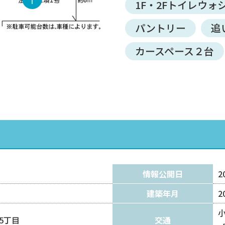
1F・2Fトイレウォ
パントリー
追
カースペース２台
情報公開日
2
建築年月
2
5丁目
交通