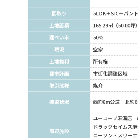
間取り
5LDK＋SIC＋パ
土地面積
165.29㎡（50.00坪
建ぺい率
50％
現況
空家
土地権利
所有権
都市計画
市街化調整区域
取引態様
媒介
接道状況
西約8m公道 北約
ユーコープ麻溝店 約
ドラッグセイムス麻
周辺施設
ローソン・スリーエ