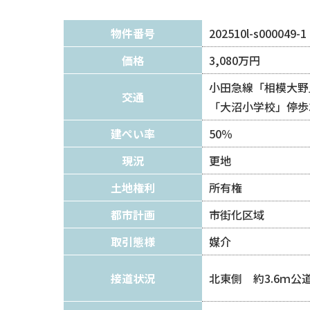
物件番号
202510l-s000049-1
価格
3,080万円
小田急線「相模大野
交通
「大沼小学校」停歩
建ぺい率
50％
現況
更地
土地権利
所有権
都市計画
市街化区域
取引態様
媒介
接道状況
北東側 約3.6ｍ公