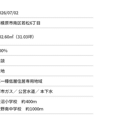
026/07/02
相模原市南区若松6丁目
02.60㎡（31.03坪）
00％
相談
宅地
第一種低層住居専用地域
都市ガス
公営水道
本下水
大沼小学校 約400ｍ
野南中学校 約1000ｍ