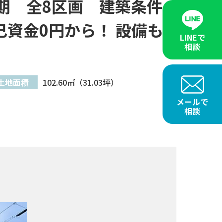
期 全8区画 建築条件
資金0円から！ 設備も
LINEで
相談
土地面積
102.60㎡（31.03坪）
メールで
相談