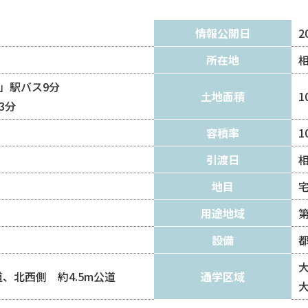
情報公開日
2
所在地
」駅バス9分
土地面積
1
3分
容積率
1
引渡日
地目
用途地域
設備
道、北西側 約4.5m公道
通学区域
大