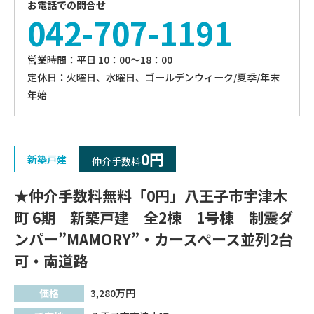
お電話での問合せ
042-707-1191
営業時間：平⽇ 10：00〜18：00
定休⽇：火曜日、⽔曜⽇、ゴールデンウィーク/夏季/年末
年始
0円
新築戸建
仲介手数料
★仲介手数料無料「0円」八王子市宇津木
町 6期 新築戸建 全2棟 1号棟 制震ダ
ンパー”MAMORY”・カースペース並列2台
可・南道路
価格
3,280
万円