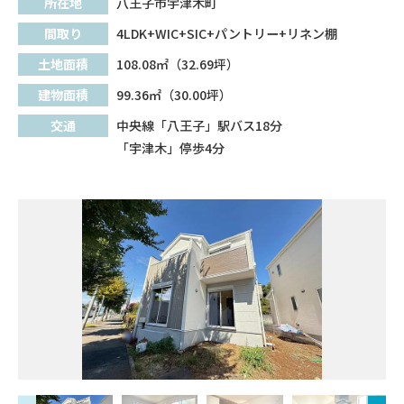
所在地
八王子市宇津木町
間取り
4LDK+WIC+SIC+パントリー+リネン棚
土地面積
108.08㎡（32.69坪）
建物面積
99.36㎡（30.00坪）
交通
中央線「八王子」駅バス18分
「宇津木」停歩4分