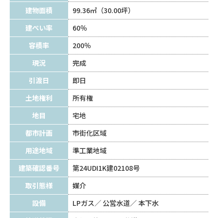
建物面積
99.36㎡（30.00坪）
建ぺい率
60％
容積率
200％
現況
完成
引渡日
即日
土地権利
所有権
地目
宅地
都市計画
市街化区域
用途地域
準工業地域
建築確認番号
第24UDI1K建02108号
取引態様
媒介
設備
LPガス
公営水道
本下水