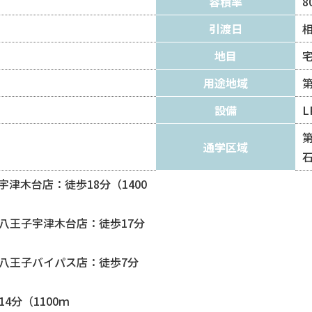
容積率
8
引渡日
地目
用途地域
設備
L
第
通学区域
石
津木台店：徒歩18分（1400
八王子宇津木台店：徒歩17分
八王子バイパス店：徒歩7分
4分（1100ｍ