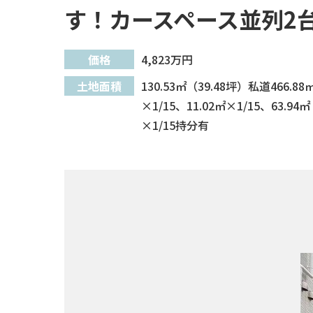
す！カースペース並列2
価格
4,823
万円
土地面積
130.53㎡（39.48坪）私道466.88
×1/15、11.02㎡×1/15、63.94㎡
×1/15持分有