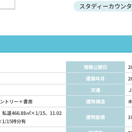
スタディーカウン
情報公開日
2
建築年月
2
交通
＋パントリー＋書斎
建物構造
）私道466.88㎡×1/15、11.02
建物面積
1
×1/15持分有