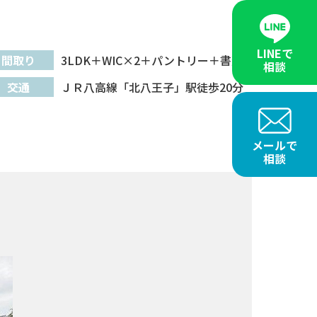
LINEで
間取り
3LDK＋WIC×2＋パントリー＋書斎
相談
交通
ＪＲ八高線「北八王子」駅徒歩20分
メールで
相談