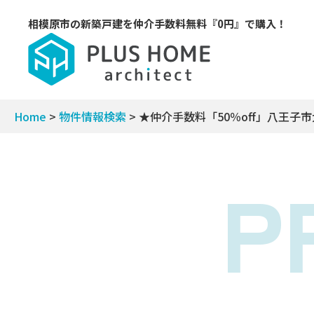
相模原市の新築戸建を
仲介手数料無料『0円』で購入！
Home
>
物件情報検索
>
★仲介手数料「50％off」八王
P