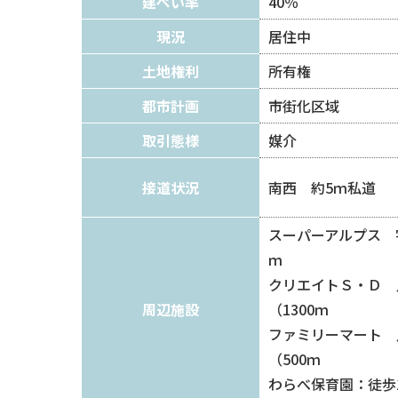
建ぺい率
40％
現況
居住中
土地権利
所有権
都市計画
市街化区域
取引態様
媒介
接道状況
南西 約5ｍ私道
スーパーアルプス 宇
ｍ
クリエイトＳ・Ｄ 
周辺施設
（1300ｍ
ファミリーマート 
（500ｍ
わらべ保育園：徒歩1