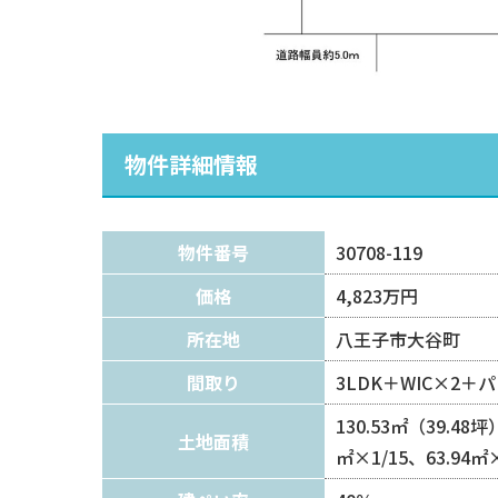
物件詳細情報
物件番号
30708-119
価格
4,823万円
所在地
八王子市大谷町
間取り
3LDK＋WIC×2
130.53㎡（39.48坪
土地面積
㎡×1/15、63.94㎡