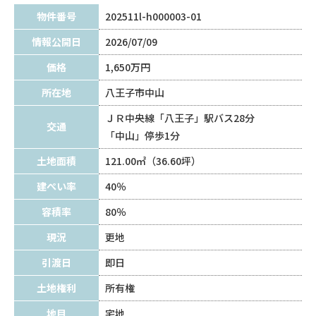
物件番号
202511l-h000003-01
情報公開日
2026/07/09
価格
1,650万円
所在地
八王子市中山
ＪＲ中央線「八王子」駅バス28分
交通
「中山」停歩1分
土地面積
121.00㎡（36.60坪）
建ぺい率
40％
容積率
80％
現況
更地
引渡日
即日
土地権利
所有権
地目
宅地