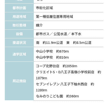
都市計画
市街化区域
用途地域
第一種低層住居専用地域
取引態様
媒介
設備
都市ガス
公営水道
本下水
接道状況
南 約11.9ｍ公道 東 約8.5ｍ公道
中山小学校 約670ｍ
通学区域
中山中学校 約810ｍ
コープ北野台店 約2050ｍ
クリエイトS・D八王子高嶺小学校前店 約
1879ｍ
周辺施設
セブンイレブン 八王子下柚木西店 約
1280ｍ
なみのりこども園 約360ｍ