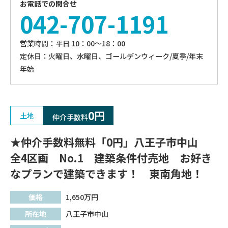
お電話での問合せ
042-707-1191
営業時間：平⽇ 10：00〜18：00
定休⽇：火曜日、⽔曜⽇、ゴールデンウィーク/夏季/年末
年始
0円
土地
仲介手数料
★仲介手数料無料「0円」八王子市中山
全4区画 No.1 建築条件付売地 お好き
なプランで建築できます！ 東南角地！
価格
1,650
万円
所在地
八王子市中山