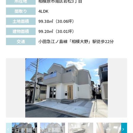
所在地
相模原市南区若松3丁目
間取り
4LDK
土地面積
99.38㎡（30.06坪）
建物面積
99.20㎡（30.01坪）
交通
小田急江ノ島線「相模大野」駅徒歩22分