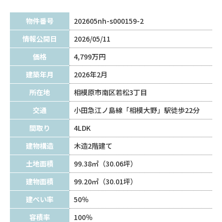
物件番号
202605nh-s000159-2
情報公開日
2026/05/11
価格
4,799万円
建築年月
2026年2月
所在地
相模原市南区若松3丁目
交通
小田急江ノ島線「相模大野」駅徒歩22分
間取り
4LDK
建物構造
木造2階建て
土地面積
99.38㎡（30.06坪）
建物面積
99.20㎡（30.01坪）
建ぺい率
50％
容積率
100％