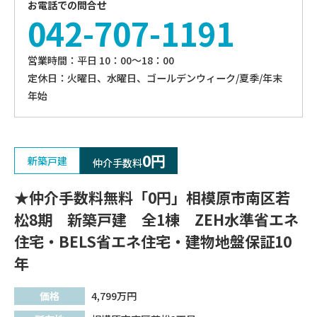
お電話での問合せ
042-707-1191
営業時間：平⽇ 10：00〜18：00
定休⽇：火曜日、⽔曜⽇、ゴールデンウィーク/夏季/年末
年始
0円
新築戸建
仲介手数料
★仲介手数料無料「0円」相模原市南区若
松8期 新築戸建 全1棟 ZEH水準省エネ
住宅・BELS省エネ住宅・建物地盤保証10
年
価格
4,799
万円