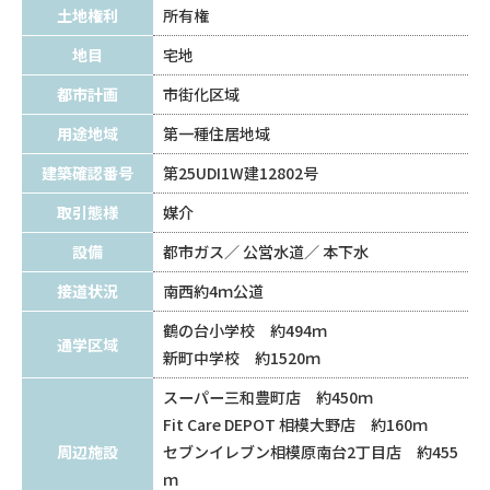
土地権利
所有権
地目
宅地
都市計画
市街化区域
用途地域
第一種住居地域
建築確認番号
第25UDI1W建12802号
取引態様
媒介
設備
都市ガス
公営水道
本下水
接道状況
南西約4ｍ公道
鶴の台小学校 約494ｍ
通学区域
新町中学校 約1520ｍ
スーパー三和豊町店 約450ｍ
Fit Care DEPOT 相模大野店 約160ｍ
周辺施設
セブンイレブン相模原南台2丁目店 約455
ｍ