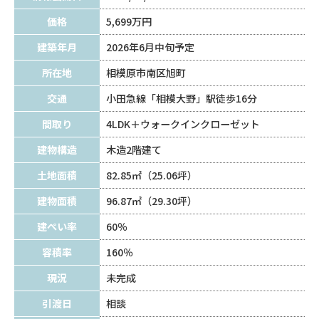
価格
5,699万円
建築年月
2026年6月中旬予定
所在地
相模原市南区旭町
交通
小田急線「相模大野」駅徒歩16分
間取り
4LDK＋ウォークインクローゼット
建物構造
木造2階建て
土地面積
82.85㎡（25.06坪）
建物面積
96.87㎡（29.30坪）
建ぺい率
60％
容積率
160％
現況
未完成
引渡日
相談