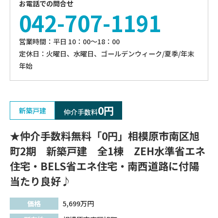
お電話での問合せ
042-707-1191
営業時間：平⽇ 10：00〜18：00
定休⽇：火曜日、⽔曜⽇、ゴールデンウィーク/夏季/年末
年始
0円
新築戸建
仲介手数料
★仲介手数料無料「0円」相模原市南区旭
町2期 新築戸建 全1棟 ZEH水準省エネ
住宅・BELS省エネ住宅・南西道路に付陽
当たり良好♪
価格
5,699
万円